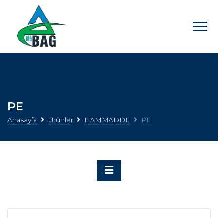
PE
Anasayfa
Ürünler
HAMMADDE
PE