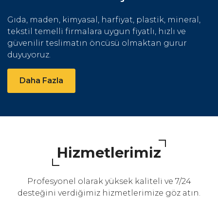
Gıda, maden, kimyasal, harfiyat, plastik, mineral,
tekstil temelli firmalara uygun fiyatlı, hızlı ve
güvenilir teslimatın öncüsü olmaktan gurur
duyuyoruz.
Daha Fazla
Hizmetlerimiz
Profesyonel olarak yüksek kaliteli ve 7/24
desteğini verdiğimiz hizmetlerimize göz atın.