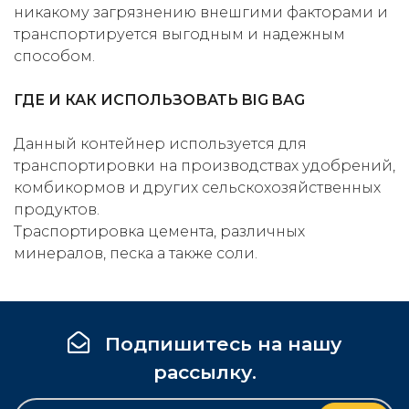
никакому загрязнению внешгими факторами и
транспортируется выгодным и надежным
способом.
ГДЕ И КАК ИСПОЛЬЗОВАТЬ BIG BAG
Данный контейнер используется для
транспортировки на производствах удобрений,
комбикормов и других сельскохозяйственных
продуктов.
Траспортировка цемента, различных
минералов, песка а также соли.
Подпишитесь на нашу
рассылку.