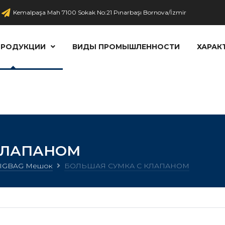
Kemalpaşa Mah 7100 Sokak No:21 Pınarbaşı Bornova/İzmir
ПРОДУКЦИИ
ВИДЫ ПРОМЫШЛЕННОСТИ
ХАРАК
КЛАПАНОМ
IGBAG Мешок
БОЛЬШАЯ СУМКА С КЛАПАНОМ