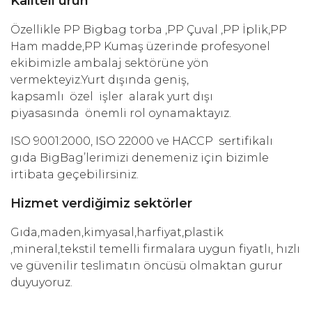
Kaliteli ürün
Özellikle PP Bigbag torba ,PP Çuval ,PP İplik,PP
Ham madde,PP Kumaş üzerinde profesyonel
ekibimizle ambalaj sektörüne yön
vermekteyiz.Yurt dışında geniş,
kapsamlı özel işler alarak yurt dışı
piyasasında önemli rol oynamaktayız.
ISO 9001:2000, ISO 22000 ve HACCP sertifikalı
gıda BigBag’lerimizi denemeniz için bizimle
irtibata geçebilirsiniz.
Hizmet verdiğimiz sektörler
Gıda,maden,kimyasal,harfiyat,plastik
,mineral,tekstil temelli firmalara uygun fiyatlı, hızlı
ve güvenilir teslimatın öncüsü olmaktan gurur
duyuyoruz.